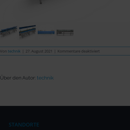
für
Von
technik
|
27. August 2021
|
Kommentare deaktiviert
Handpackband
für
manuelle
Befüllung
Über den Autor:
technik
STANDORTE