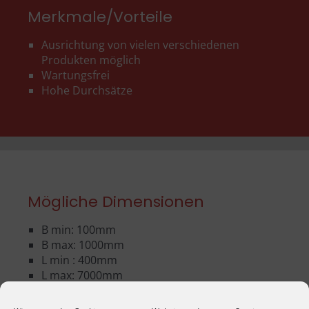
Merkmale/Vorteile
Ausrichtung von vielen verschiedenen
Produkten möglich
Wartungsfrei
Hohe Durchsätze
Mögliche Dimensionen
B min: 100mm
B max: 1000mm
L min : 400mm
L max: 7000mm
Förderleistung min: 1 Stk/h
Förderleistung max: 1.000Stk/h