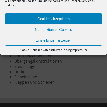
Wir verwenden Cookies, um unsere Website und unseren Service zu
optimieren.
Cookies akzeptieren
Nur funktionale Cookies
Zubehör
Einstellungen anzeigen
Untergestelle
Cookie-Richtlinie
Datenschutzerklärung
Impressum
Kompensatoren
Vor- u. Nachbehälter
Übergangskonstruktionen
Steuerungen
Deckel
Siebeinsätze
Klappen und Schieber